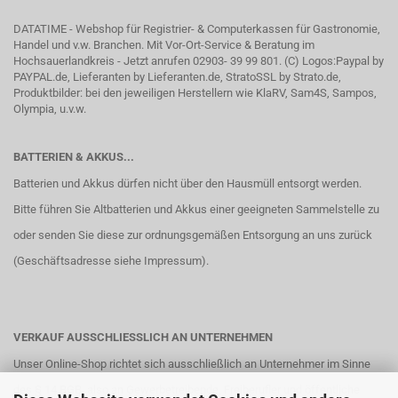
DATATIME - Webshop für Registrier- & Computerkassen für Gastronomie,
Handel und v.w. Branchen. Mit Vor-Ort-Service & Beratung im
Hochsauerlandkreis - Jetzt anrufen 02903- 39 99 801. (C) Logos:Paypal by
PAYPAL.de, Lieferanten by Lieferanten.de, StratoSSL by Strato.de,
Produktbilder: bei den jeweiligen Herstellern wie KlaRV, Sam4S, Sampos,
Olympia, u.v.w.
BATTERIEN & AKKUS...
Batterien und Akkus dürfen nicht über den Hausmüll entsorgt werden.
Bitte führen Sie Altbatterien und Akkus einer geeigneten Sammelstelle zu
oder senden Sie diese zur ordnungsgemäßen Entsorgung an uns zurück
(Geschäftsadresse siehe
Impressum
).
VERKAUF AUSSCHLIESSLICH AN UNTERNEHMEN
Unser Online-Shop richtet sich ausschließlich an Unternehmer im Sinne
des § 14 BGB, also an Gewerbetreibende, Freiberufler und öffentliche