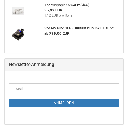
Thermopapier 58/40m(Ø55)
55,99 EUR
1,12 EUR pro Rolle
SAM4S NR-510R (Hubtastatur) inkl. TSE 5Y
ab 799,00 EUR
Newsletter-Anmeldung
WEITER
E-
ZUR
Mail
NEWSLETTER-
ANMELDUNG
ANMELDEN