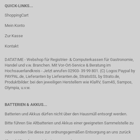
QUICK-LINKS...
ShoppingCart
Mein Konto
Zur Kasse
Kontakt
DATATIME - Webshop für Registrier- & Computerkassen für Gastronomie,
Handel und v.w. Branchen. Mit Vor-Ort-Service & Beratung im
Hochsauerlandkreis - Jetzt anrufen 02903- 39 99 801. (C) Logos:Paypal by
PAYPAL.de, Lieferanten by Lieferanten.de, StratoSSL by Strato.de,
Produktbilder: bei den jeweiligen Herstellern wie KlaRV, Sam4S, Sampos,
Olympia, u.v.w.
BATTERIEN & AKKUS...
Batterien und Akkus dürfen nicht über den Hausmüll entsorgt werden.
Bitte führen Sie Altbatterien und Akkus einer geeigneten Sammelstelle zu
oder senden Sie diese zur ordnungsgemäßen Entsorgung an uns zurück