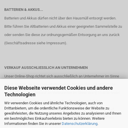
BATTERIEN & AKKUS...
Batterien und Akkus dürfen nicht über den Hausmüll entsorgt werden.
Bitte führen Sie Altbatterien und Akkus einer geeigneten Sammelstelle zu
oder senden Sie diese zur ordnungsgemäßen Entsorgung an uns zurück
(Geschäftsadresse siehe
Impressum
).
VERKAUF AUSSCHLIESSLICH AN UNTERNEHMEN
Unser Online-Shop richtet sich ausschließlich an Unternehmer im Sinne
des § 14 BGB, also an Gewerbetreibende, Freiberufler und öffentliche
Diese Webseite verwendet Cookies und andere
Einrichtungen. Ein Verkauf an Verbraucher im Sinne des § 13 BGB findet
Technologien
nicht statt. Alle Preise verstehen sich netto zzgl. gesetzlicher
Wir verwenden Cookies und ähnliche Technologien, auch von
Drittanbietern, um die ordentliche Funktionsweise der Website zu
Umsatzsteuer. Hinweis zur Nutzung: Die angebotenen Produkte sind
gewährleisten, die Nutzung unseres Angebotes zu analysieren und Ihnen
ausschließlich für den gewerblichen bzw. selbständigen beruflichen
ein bestmögliches Einkaufserlebnis bieten zu können. Weitere
Informationen finden Sie in unserer
Datenschutzerklärung
.
Einsatz bestimmt.