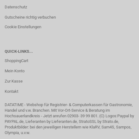
Datenschutz
Gutscheine richtig verbuchen
Cookie Einstellungen
QUICK-LINKS...
ShoppingCart
Mein Konto
Zur Kasse
Kontakt
DATATIME - Webshop für Registrier- & Computerkassen für Gastronomie,
Handel und v.w. Branchen. Mit Vor-Ort-Service & Beratung im
Hochsauerlandkreis - Jetzt anrufen 02903- 39 99 801. (C) Logos:Paypal by
PAYPAL.de, Lieferanten by Lieferanten.de, StratoSSL by Strato.de,
Produktbilder: bei den jeweiligen Herstellern wie KlaRV, Sam4S, Sampos,
Olympia, u.v.w.