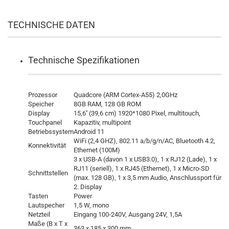
TECHNISCHE DATEN
Technische Spezifikationen
Prozessor
Quadcore (ARM Cortex-A55) 2,0GHz
Speicher
8GB RAM, 128 GB ROM
Display
15,6'' (39,6 cm) 1920*1080 Pixel, multitouch,
Touchpanel
Kapazitiv, multipoint
Betriebssystem
Android 11
WiFi (2,4 GHZ), 802.11 a/b/g/n/AC, Bluetooth 4.2,
Konnektivität
Ethernet (100M)
3 x USB-A (davon 1 x USB3.0), 1 x RJ12 (Lade), 1 x
RJ11 (seriell), 1 x RJ45 (Ethernet), 1 x Micro-SD
Schnittstellen
(max. 128 GB), 1 x 3,5 mm Audio, Anschlussport für
2. Display
Tasten
Power
Lautspecher
1,5 W, mono
Netzteil
Eingang 100-240V, Ausgang 24V, 1,5A
Maße (B x T x
363 x 185 x 300 mm