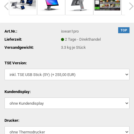
TOP
Art.Nr.:
iswan1pro
Lieferzeit:
2 Tage - Direkthandel
Versandgewicht:
3.3
kg je Stück
TSE Version:
Kundendisplay:
Drucker: