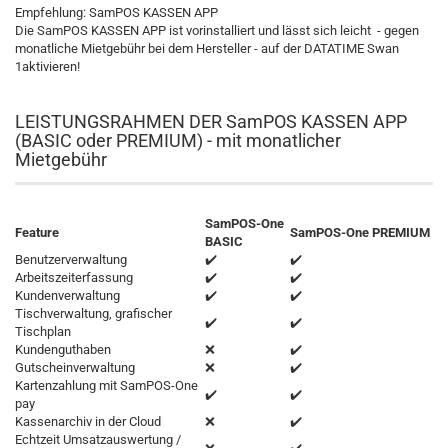
Empfehlung: SamPOS KASSEN APP
Die SamPOS KASSEN APP ist vorinstalliert und lässt sich leicht - gegen
monatliche Mietgebühr bei dem Hersteller - auf der DATATIME Swan
1aktivieren!
LEISTUNGSRAHMEN DER SamPOS KASSEN APP
(BASIC oder PREMIUM) - mit monatlicher
Mietgebühr
SamPOS-One
Feature
SamPOS-One PREMIUM
BASIC
Benutzerverwaltung
✔️
✔️
Arbeitszeiterfassung
✔️
✔️
Kundenverwaltung
✔️
✔️
Tischverwaltung, grafischer
✔️
✔️
Tischplan
Kundenguthaben
❌
✔️
Gutscheinverwaltung
❌
✔️
Kartenzahlung mit SamPOS-One
✔️
✔️
pay
Kassenarchiv in der Cloud
❌
✔️
Echtzeit Umsatzauswertung /