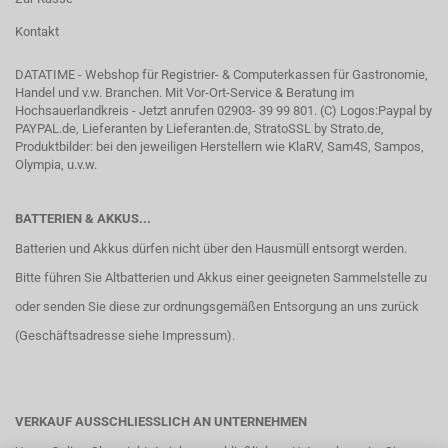
Kontakt
DATATIME - Webshop für Registrier- & Computerkassen für Gastronomie,
Handel und v.w. Branchen. Mit Vor-Ort-Service & Beratung im
Hochsauerlandkreis - Jetzt anrufen 02903- 39 99 801. (C) Logos:Paypal by
PAYPAL.de, Lieferanten by Lieferanten.de, StratoSSL by Strato.de,
Produktbilder: bei den jeweiligen Herstellern wie KlaRV, Sam4S, Sampos,
Olympia, u.v.w.
BATTERIEN & AKKUS...
Batterien und Akkus dürfen nicht über den Hausmüll entsorgt werden.
Bitte führen Sie Altbatterien und Akkus einer geeigneten Sammelstelle zu
oder senden Sie diese zur ordnungsgemäßen Entsorgung an uns zurück
(Geschäftsadresse siehe
Impressum
).
VERKAUF AUSSCHLIESSLICH AN UNTERNEHMEN