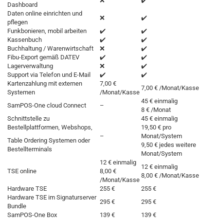
❌
✔️
Dashboard
Daten online einrichten und
❌
✔️
pflegen
Funkbonieren, mobil arbeiten
✔️
✔️
Kassenbuch
✔️
✔️
Buchhaltung / Warenwirtschaft
❌
✔️
Fibu-Export gemäß DATEV
✔️
✔️
Lagerverwaltung
❌
✔️
Support via Telefon und E-Mail
✔️
✔️
Kartenzahlung mit externen
7,00 €
7,00 € /Monat/Kasse
Systemen
/Monat/Kasse
45 € einmalig
SamPOS-One cloud Connect
–
8 € /Monat
Schnittstelle zu
45 € einmalig
Bestellplattformen, Webshops,
19,50 € pro
–
Monat/System
Table Ordering Systemen oder
9,50 € jedes weitere
Bestellterminals
Monat/System
12 € einmalig
12 € einmalig
TSE online
8,00 €
8,00 € /Monat/Kasse
/Monat/Kasse
Hardware TSE
255 €
255 €
Hardware TSE im Signaturserver
295 €
295 €
Bundle
SamPOS-One Box
139 €
139 €