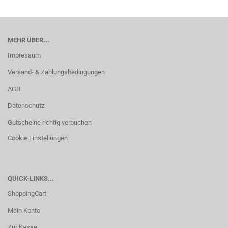
MEHR ÜBER...
Impressum
Versand- & Zahlungsbedingungen
AGB
Datenschutz
Gutscheine richtig verbuchen
Cookie Einstellungen
QUICK-LINKS...
ShoppingCart
Mein Konto
Zur Kasse