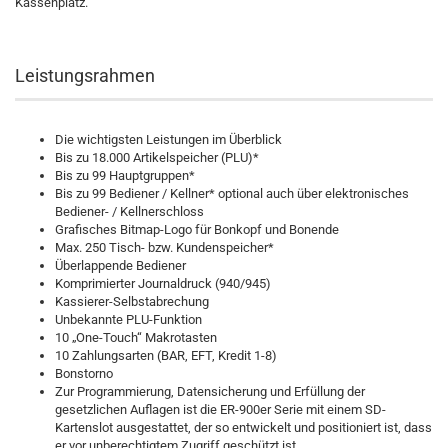
Kassenplatz.
Leistungsrahmen
Die wichtigsten Leistungen im Überblick
Bis zu 18.000 Artikelspeicher (PLU)*
Bis zu 99 Hauptgruppen*
Bis zu 99 Bediener / Kellner* optional auch über elektronisches
Bediener- / Kellnerschloss
Grafisches Bitmap-Logo für Bonkopf und Bonende
Max. 250 Tisch- bzw. Kundenspeicher*
Überlappende Bediener
Komprimierter Journaldruck (940/945)
Kassierer-Selbstabrechung
Unbekannte PLU-Funktion
10 „One-Touch“ Makrotasten
10 Zahlungsarten (BAR, EFT, Kredit 1-8)
Bonstorno
Zur Programmierung, Datensicherung und Erfüllung der
gesetzlichen Auflagen ist die ER-900er Serie mit einem SD-
Kartenslot ausgestattet, der so entwickelt und positioniert ist, dass
er vor unberechtigtem Zugriff geschützt ist.