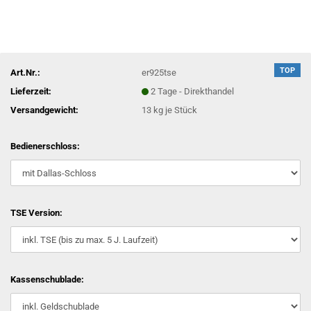
TOP
Art.Nr.:
er925tse
Lieferzeit:
2 Tage - Direkthandel
Versandgewicht:
13
kg je Stück
Bedienerschloss:
TSE Version:
Kassenschublade: