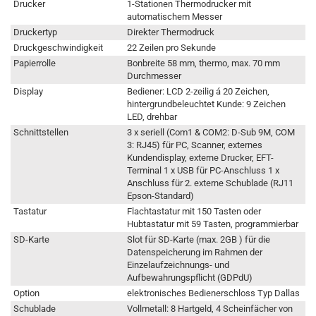
Drucker
1-Stationen Thermodrucker mit
automatischem Messer
Druckertyp
Direkter Thermodruck
Druckgeschwindigkeit
22 Zeilen pro Sekunde
Papierrolle
Bonbreite 58 mm, thermo, max. 70 mm
Durchmesser
Display
Bediener: LCD 2-zeilig á 20 Zeichen,
hintergrundbeleuchtet Kunde: 9 Zeichen
LED, drehbar
Schnittstellen
3 x seriell (Com1 & COM2: D-Sub 9M, COM
3: RJ45) für PC, Scanner, externes
Kundendisplay, externe Drucker, EFT-
Terminal 1 x USB für PC-Anschluss 1 x
Anschluss für 2. externe Schublade (RJ11
Epson-Standard)
Tastatur
Flachtastatur mit 150 Tasten oder
Hubtastatur mit 59 Tasten, programmierbar
SD-Karte
Slot für SD-Karte (max. 2GB ) für die
Datenspeicherung im Rahmen der
Einzelaufzeichnungs- und
Aufbewahrungspflicht (GDPdU)
Option
elektronisches Bedienerschloss Typ Dallas
Schublade
Vollmetall: 8 Hartgeld, 4 Scheinfächer von