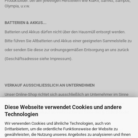
Produktbilder: bei den jeweiligen Herstellern wie KlaRV, Sam4S, Sampos,
Olympia, u.v.w.
BATTERIEN & AKKUS...
Batterien und Akkus dürfen nicht über den Hausmüll entsorgt werden.
Bitte führen Sie Altbatterien und Akkus einer geeigneten Sammelstelle zu
oder senden Sie diese zur ordnungsgemäßen Entsorgung an uns zurück
(Geschäftsadresse siehe
Impressum
).
VERKAUF AUSSCHLIESSLICH AN UNTERNEHMEN
Unser Online-Shop richtet sich ausschließlich an Unternehmer im Sinne
des § 14 BGB, also an Gewerbetreibende, Freiberufler und öffentliche
Diese Webseite verwendet Cookies und andere
Einrichtungen. Ein Verkauf an Verbraucher im Sinne des § 13 BGB findet
Technologien
nicht statt. Alle Preise verstehen sich netto zzgl. gesetzlicher
Wir verwenden Cookies und ähnliche Technologien, auch von
Drittanbietern, um die ordentliche Funktionsweise der Website zu
Umsatzsteuer. Hinweis zur Nutzung: Die angebotenen Produkte sind
gewährleisten, die Nutzung unseres Angebotes zu analysieren und Ihnen