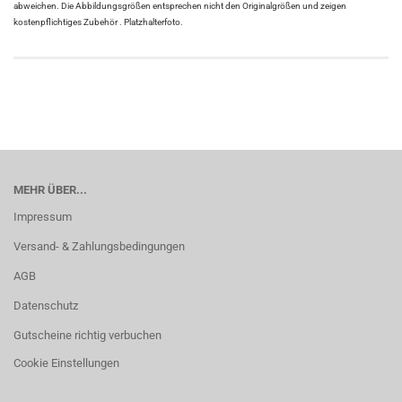
abweichen. Die Abbildungsgrößen entsprechen nicht den Originalgrößen und zeigen
kostenpflichtiges Zubehör . Platzhalterfoto.
MEHR ÜBER...
Impressum
Versand- & Zahlungsbedingungen
AGB
Datenschutz
Gutscheine richtig verbuchen
Cookie Einstellungen