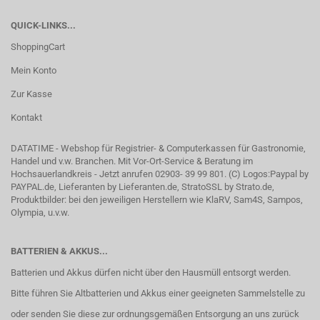
QUICK-LINKS...
ShoppingCart
Mein Konto
Zur Kasse
Kontakt
DATATIME - Webshop für Registrier- & Computerkassen für Gastronomie,
Handel und v.w. Branchen. Mit Vor-Ort-Service & Beratung im
Hochsauerlandkreis - Jetzt anrufen 02903- 39 99 801. (C) Logos:Paypal by
PAYPAL.de, Lieferanten by Lieferanten.de, StratoSSL by Strato.de,
Produktbilder: bei den jeweiligen Herstellern wie KlaRV, Sam4S, Sampos,
Olympia, u.v.w.
BATTERIEN & AKKUS...
Batterien und Akkus dürfen nicht über den Hausmüll entsorgt werden.
Bitte führen Sie Altbatterien und Akkus einer geeigneten Sammelstelle zu
oder senden Sie diese zur ordnungsgemäßen Entsorgung an uns zurück